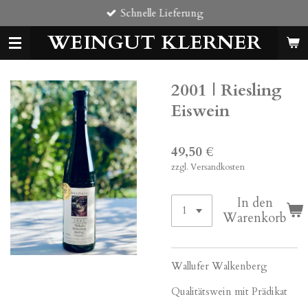
Schnelle Lieferung
Zum
Hauptinhalt
WEINGUT KLERNER
springen
2001 | Riesling
Eiswein
49,50 €
zzgl. Versandkosten
In den
Warenkorb
Wallufer Walkenberg
Qualitätswein mit Prädikat